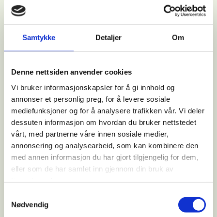
toner. Det blir full produksjon med lyd og lys.
LES MER
Samtykke
Detaljer
Om
Denne nettsiden anvender cookies
Vi bruker informasjonskapsler for å gi innhold og
annonser et personlig preg, for å levere sosiale
mediefunksjoner og for å analysere trafikken vår. Vi deler
dessuten informasjon om hvordan du bruker nettstedet
vårt, med partnerne våre innen sosiale medier,
annonsering og analysearbeid, som kan kombinere den
med annen informasjon du har gjort tilgjengelig for dem,
eller som de har samlet inn gjennom din bruk av
tjenestene deres.
Julebord og julelunsj med mening
Samtykkevalg
Nødvendig
Få julestemningen sammen med gode venner eller