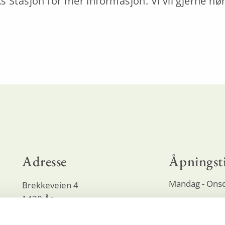
s Stasjon for mer informasjon. Vi vil gjerne hør
Adresse
Åpningst
Mandag - Ons
Brekkeveien 4
1430 Ås
Torsdag
Fredag