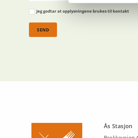
Jeg godtar at opplysningene brukes til kontakt
Ås Stasjon
Brekkeveien 