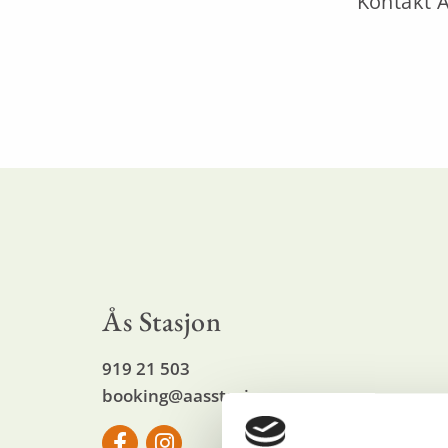
Kontakt Å
Ås Stasjon
919 21 503
booking@aasstasjon.no