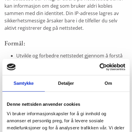
kan informasjon om deg som bruker aldri kobles
sammen med din identitet. Din IP-adresse lagres av
sikkerhetsmessige årsaker bare i de tilfeller du selv
aktivt registrerer deg på nettstedet.
Formål:
Utvikle og forbedre nettstedet gjennom å forstå
hvordan det anvendes.
Beregne og rapportere brukerantall og trafikk.
Samtykke
Detaljer
Om
Gjøre det lettere for deg å navigere på nettstedet.
Gjøre det mulig for systemet å kjenne igjen faste
Denne nettsiden anvender cookies
brukere for å kunne tilpasse tjenestene.
Vi bruker informasjonskapsler for å gi innhold og
Iblant anvender vi
annonser et personlig preg, for å levere sosiale
tredjepartsinformasjonskapsler fra andre firma
mediefunksjoner og for å analysere trafikken vår. Vi deler