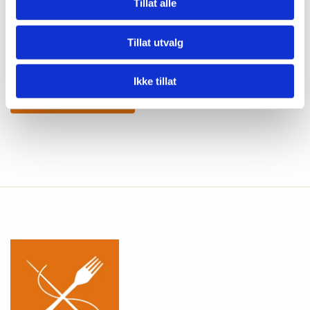
Tillat alle
Mer informasjon om hvordan du kan unngå
informasjonskapsler kan du lese på
Tillat utvalg
https://www.allaboutcookies.org/
.
Ikke tillat
TIL HOVEDSIDEN